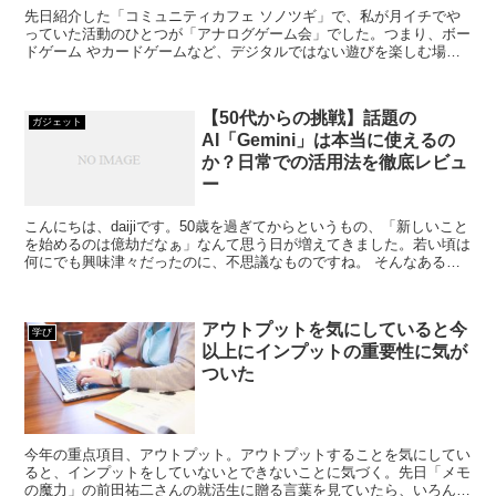
先日紹介した「コミュニティカフェ ソノツギ」で、私が月イチでや
っていた活動のひとつが「アナログゲーム会」でした。つまり、ボー
ドゲーム やカードゲームなど、デジタルではない遊びを楽しむ場。
そんなボードゲームに感じた魅力を少し掘り下げてみました...
【50代からの挑戦】話題の
ガジェット
AI「Gemini」は本当に使えるの
か？日常での活用法を徹底レビュ
ー
こんにちは、daijiです。50歳を過ぎてからというもの、「新しいこと
を始めるのは億劫だなぁ」なんて思う日が増えてきました。若い頃は
何にでも興味津々だったのに、不思議なものですね。 そんなある
日、ニュースやネットで頻繁に目にする「AI」と...
アウトプットを気にしていると今
学び
以上にインプットの重要性に気が
ついた
今年の重点項目、アウトプット。アウトプットすることを気にしてい
ると、インプットをしていないとできないことに気づく。先日「メモ
の魔力」の前田祐二さんの就活生に贈る言葉を見ていたら、いろんな