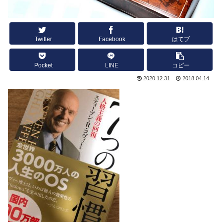
Twitter
Facebook
はてブ
Pocket
LINE
コピー
2020.12.31
2018.04.14