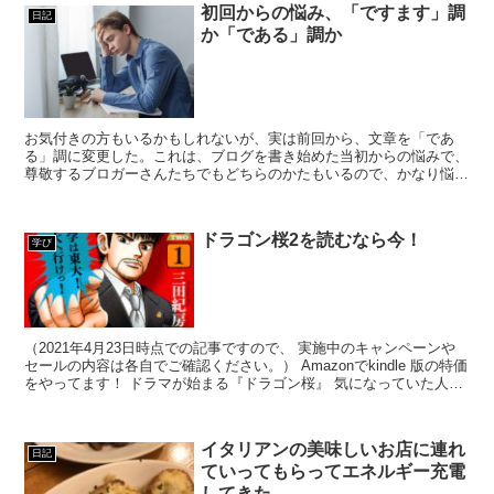
初回からの悩み、「ですます」調
日記
か「である」調か
お気付きの方もいるかもしれないが、実は前回から、文章を「であ
る」調に変更した。これは、ブログを書き始めた当初からの悩みで、
尊敬するブロガーさんたちでもどちらのかたもいるので、かなり悩ん
でいたが、なんとなく「ですます」調のほうが当たり障りがな...
ドラゴン桜2を読むなら今！
学び
（2021年4月23日時点での記事ですので、 実施中のキャンペーンや
セールの内容は各自でご確認ください。） Amazonでkindle 版の特価
をやってます！ ドラマが始まる『ドラゴン桜』 気になっていた人は
今から読むべし。 ...
イタリアンの美味しいお店に連れ
日記
ていってもらってエネルギー充電
してきた