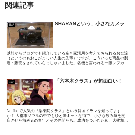
関連記事
SHARANという、小さなカメラ
日記
以前からブログでも紹介している空き家活用を考えておられるお友達
（というのもおこがましい人生の先輩）ですが、こういった商品の製
造・販売をされていらっしゃいました。名機と言われる一眼レフカメ
ラをミニチュアとして復刻させたミニカメラ。ミニですが、...
「六本木クラス」が超面白い！
日記
Netflix で人気の『梨泰院クラス』という韓国ドラマを知ってます
か？ 大都市ソウルの中でもひと際ホットな街で、小さな飲み屋を開
店させた前科者の青年とその仲間たち。成功をつかむため、大物相手
に無謀ともいえる戦いを...