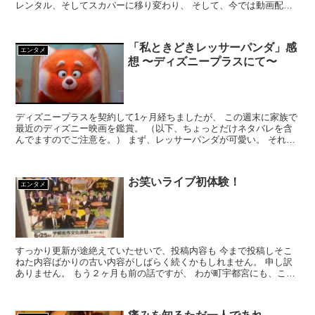
レンタル、そしてスカパーに移り変わり、 そして、今では動画配信
サービス。 スカパー時代は、契約して...
「私ときどきレッサーパンダ」感
エンタメ
想 〜ディズニープラスにて〜
ディズニープラスを契約して1ヶ月経ちましたが、 この週末に家族で
最近のディズニー映画を鑑賞。 （以下、ちょっとだけネタバレを含
んでますのでご注意を。） まず、レッサーパンダが可愛い。 それが
見始めた理由ではありますが、 主人公...
お笑いライブ初体験！
エンタメ
すっかり更新が途絶えていたせいで、投稿内容も 今まで投稿しそこ
ねた内容ばかりの古い内容がしばらく続くかもしれません。 申し訳
ありません。 もう２ヶ月も前の話ですが、 わが町宇都宮にも、こん
な豪華お笑いライブがやってきたのでした。 そ...