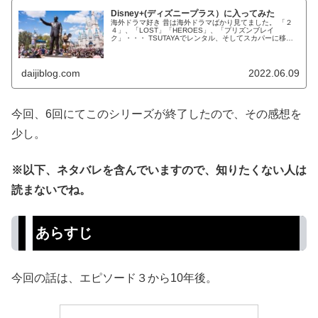
Disney+(ディズニープラス）に入ってみた
海外ドラマ好き 昔は海外ドラマばかり見てました。 「２
４」、「LOST」「HEROES」、「プリズンブレイ
ク」・・・ TSUTAYAでレンタル、そしてスカパーに移り
変わり、 そして、今では動画配信サービス。 スカパー時
代は、契約して...
daijiblog.com
2022.06.09
今回、6回にてこのシリーズが終了したので、その感想を
少し。
※以下、ネタバレを含んでいますので、知りたくない人は
読まないでね。
あらすじ
今回の話は、エピソード３から10年後。