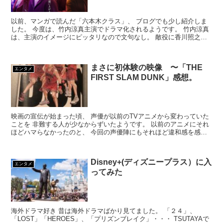
以前、マンガで読んだ「六本木クラス」、 ブログでも少し紹介しま
した。 今度は、竹内涼真主演でドラマ化されるようです。 竹内涼真
は、主演のイメージにピッタリなので文句なし。 敵役に香川照之、
この辺りは今が旬の役者という意味も ...
まさに初体験の映像 〜「THE
エンタメ
FIRST SLAM DUNK」感想。
映画の宣伝が始まった頃、 声優が以前のTVアニメから変わっていた
ことを 非難する人が少なからずいたようです。 以前のアニメにそれ
ほどハマらなかったのと、 今回の声優陣にもそれほど違和感を感じ
なかったので、 そんな声を残念に感じてい...
Disney+(ディズニープラス）に入
エンタメ
ってみた
海外ドラマ好き 昔は海外ドラマばかり見てました。 「２４」、
「LOST」「HEROES」、「プリズンブレイク」・・・ TSUTAYAで