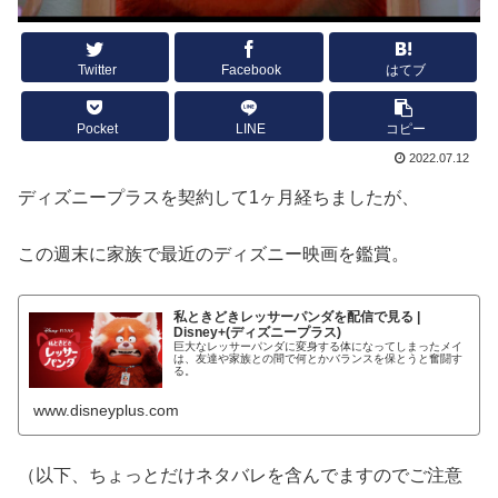
Twitter
Facebook
はてブ
Pocket
LINE
コピー
2022.07.12
ディズニープラスを契約して1ヶ月経ちましたが、
この週末に家族で最近のディズニー映画を鑑賞。
私ときどきレッサーパンダを配信で見る |
Disney+(ディズニープラス)
巨大なレッサーパンダに変身する体になってしまったメイ
は、友達や家族との間で何とかバランスを保とうと奮闘す
る。
www.disneyplus.com
（以下、ちょっとだけネタバレを含んでますのでご注意