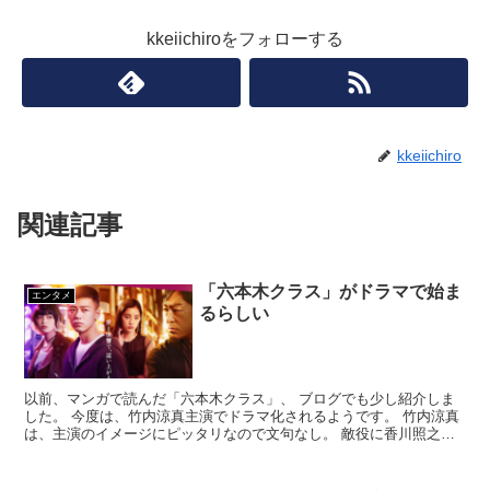
kkeiichiroをフォローする
kkeiichiro
関連記事
「六本木クラス」がドラマで始ま
エンタメ
るらしい
以前、マンガで読んだ「六本木クラス」、 ブログでも少し紹介しま
した。 今度は、竹内涼真主演でドラマ化されるようです。 竹内涼真
は、主演のイメージにピッタリなので文句なし。 敵役に香川照之、
この辺りは今が旬の役者という意味も ...