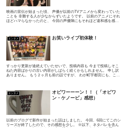
映画の宣伝が始まった頃、 声優が以前のTVアニメから変わっていた
ことを 非難する人が少なからずいたようです。 以前のアニメにそれ
ほどハマらなかったのと、 今回の声優陣にもそれほど違和感を感じ
なかったので、 そんな声を残念に感じてい...
お笑いライブ初体験！
エンタメ
すっかり更新が途絶えていたせいで、投稿内容も 今まで投稿しそこ
ねた内容ばかりの古い内容がしばらく続くかもしれません。 申し訳
ありません。 もう２ヶ月も前の話ですが、 わが町宇都宮にも、こん
な豪華お笑いライブがやってきたのでした。 そ...
オビワーーーン！！（「オビワ
エンタメ
ン・ケノービ」感想）
以前のブログで新作が始まった話はしました。 今回、6回にてこのシ
リーズが終了したので、その感想を少し。 ※以下、ネタバレを含ん