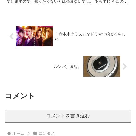
でいますので、知りたくない人は読まないでね。 あらすじ 今回の話
は、エピソード３から10年後。 (fun...
「六本木クラス」がドラマで始まるらし
い
ルンバ、復活。
コメント
コメントを書き込む
ホーム
エンタメ