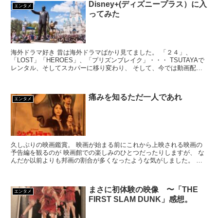
Disney+(ディズニープラス）に入
エンタメ
ってみた
海外ドラマ好き 昔は海外ドラマばかり見てました。 「２４」、
「LOST」「HEROES」、「プリズンブレイク」・・・ TSUTAYAで
レンタル、そしてスカパーに移り変わり、 そして、今では動画配信
サービス。 スカパー時代は、契約して...
痛みを知るただ一人であれ
エンタメ
久しぶりの映画鑑賞。 映画が始まる前にこれから上映される映画の
予告編を観るのが 映画館での楽しみのひとつだったりしますが、 な
んだか以前よりも邦画の割合が多くなったような気がしました。 ハ
リウッド映画が元気がないのか、邦画が頑張って...
まさに初体験の映像 〜「THE
エンタメ
FIRST SLAM DUNK」感想。