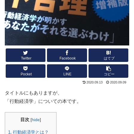
Twitter
Facebook
はてブ
Pocket
LINE
コピー
2020.09.13
2020.09.09
タイトルにもありますが、
「行動経済学」についての本です。
目次
[
hide
]
1.
行動経済学とは？