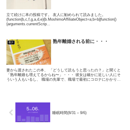
立て続けに本の投稿です。 友人に勧められて読みました。
(function(b,c,f,g,a,d,e){b.MoshimoAffiliateObject=a;b=b||function()
{arguments.currentScrip...
熟年離婚される前に・・・
書評
妻から渡されたこの本、 「どうして読もうと思ったの？」と聞くと
「熟年離婚も増えてるからね〜」・・・ 彼女は確かに近しい人にそ
ういう人もいるし、 職場の先輩で、職場で最初にコロナにかかり、
そして２度かかったご年配の方もどうやらそ...
睡眠時間(8/31 – 9/6)