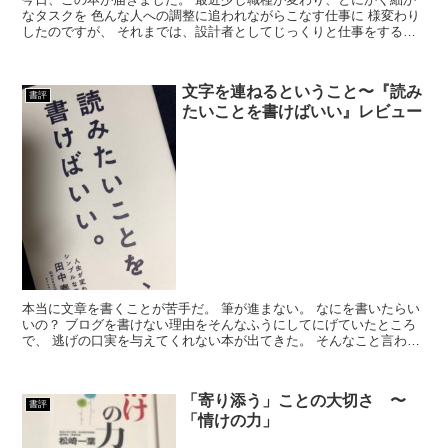
なタスクを 色んな人への調整に追われながらこなす仕事に 様変わり
したのですが、 それまでは、設計者としてじっくりと仕事をするこ
とが多かったので どうしても考える時間を先...
文字を連ねるということ〜『読み
書評
たいことを書けばいい』レビュー
本当に文章を書くことが苦手だ。 筆が進まない。 なにを書いたらい
いの？ ブログを書けない理由をそんなふうにしてにげていたところ
で、 逃げの口実を与えてくれない本が出てきた。 そんなこと言われ
ても・・・ でも、日々他人のブログ...
「寄り添う」ことの大切さ 〜
書評
「情けの力」