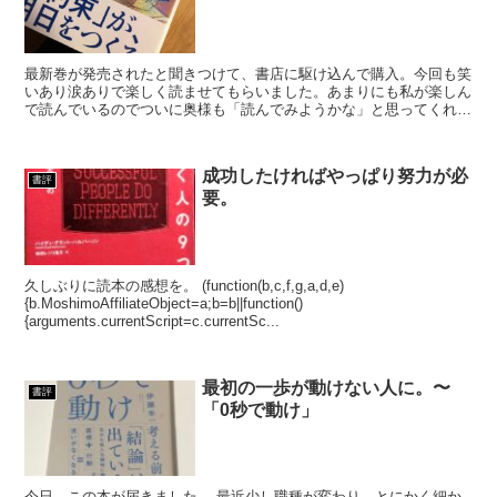
最新巻が発売されたと聞きつけて、書店に駆け込んで購入。今回も笑
いあり涙ありで楽しく読ませてもらいました。あまりにも私が楽しん
で読んでいるのでついに奥様も「読んでみようかな」と思ってくれた
ようです。宇宙兄弟(35) (モーニング KC)あなた...
成功したければやっぱり努力が必
書評
要。
久しぶりに読本の感想を。 (function(b,c,f,g,a,d,e)
{b.MoshimoAffiliateObject=a;b=b||function()
{arguments.currentScript=c.currentSc...
最初の一歩が動けない人に。〜
書評
「0秒で動け」
今日、この本が届きました。 最近少し職種が変わり、とにかく細か