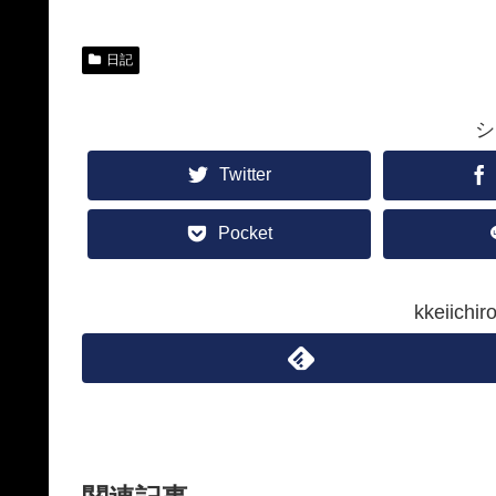
日記
シ
Twitter
Pocket
kkeiic