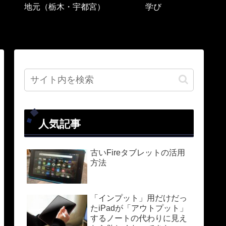
地元（栃木・宇都宮）
学び
人気記事
古いFireタブレットの活用
方法
「インプット」用だけだっ
たiPadが「アウトプット」
するノートの代わりに見え