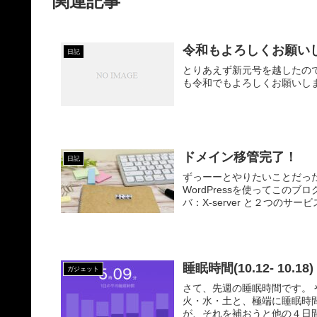
関連記事
令和もよろしくお願い
日記
とりあえず新元号を越したの
も令和でもよろしくお願いし
ドメイン移管完了！
日記
ずっーーとやりたいことだったのですが、 ようやく重い腰を
WordPressを使ってこのブログを作成していますが
バ：X-server と２つの
睡眠時間(10.12- 10.18)
ガジェット
さて、先週の睡眠時間です。 やっぱり短い・・・ でもあまりそういう自覚は無いんですよね。
火・水・土と、極端に睡眠時
が、それを補おうと他の４日間