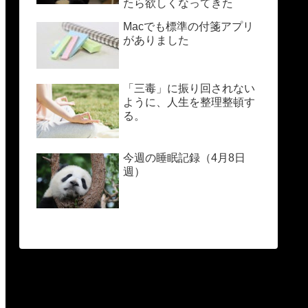
たら欲しくなってきた
Macでも標準の付箋アプリ
がありました
「三毒」に振り回されない
ように、人生を整理整頓す
る。
今週の睡眠記録（4月8日
週）