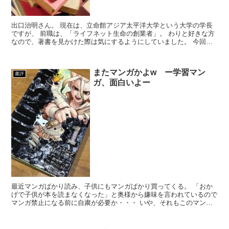
出口治明さん。 現在は、立命館アジア太平洋大学という大学の学長
ですが、 前職は、「ライフネット生命の創業者」。 わりと好きな方
なので、著書を見かけた際は気にするようにしていました。 今回の
この本は、そのライフネット生命の社長時代に書かれた...
またマンガかよw ー学習マン
書評
ガ、面白いよー
最近マンガばかり読み、子供にもマンガばかり買ってくる。 「おか
げで子供が本を読まなくなった」と奥様から嫌味を言われているので
マンガ禁止になる前に自粛が必要か・・・ いや、それもこのマンガ
を読めば考え方が変わるはず！ 学習系マン...