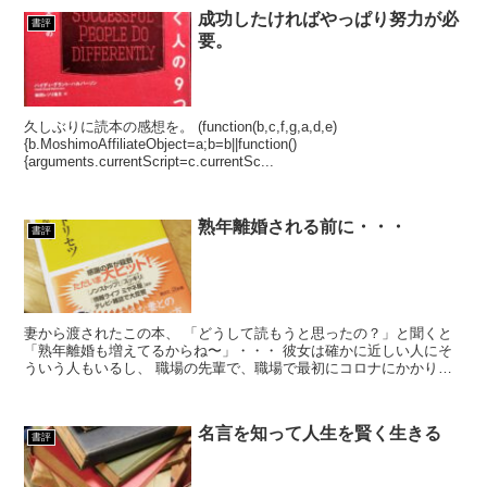
成功したければやっぱり努力が必
書評
要。
久しぶりに読本の感想を。 (function(b,c,f,g,a,d,e)
{b.MoshimoAffiliateObject=a;b=b||function()
{arguments.currentScript=c.currentSc...
熟年離婚される前に・・・
書評
妻から渡されたこの本、 「どうして読もうと思ったの？」と聞くと
「熟年離婚も増えてるからね〜」・・・ 彼女は確かに近しい人にそ
ういう人もいるし、 職場の先輩で、職場で最初にコロナにかかり、
そして２度かかったご年配の方もどうやらそ...
名言を知って人生を賢く生きる
書評