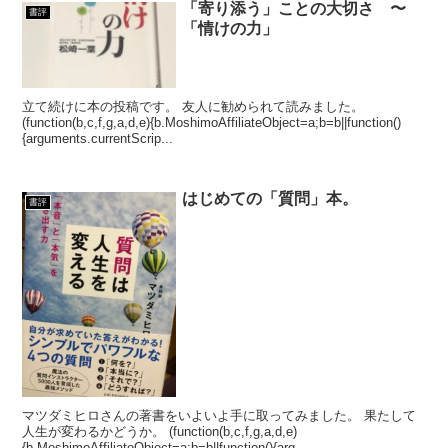
「寄り添う」ことの大切さ 〜
書評
「情けの力」
立て続けに本の投稿です。 友人に勧められて読みました。
(function(b,c,f,g,a,d,e){b.MoshimoAffiliateObject=a;b=b||function()
{arguments.currentScrip...
はじめての「質問」本。
書評
マツダミヒロさんの著書をいよいよ手に取ってみました。 果たして
人生が変わるかどうか。 (function(b,c,f,g,a,d,e)
{b.MoshimoAffiliateObject=a;b=b||function(){arg...