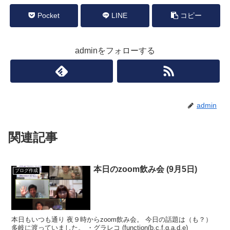
Pocket
LINE
コピー
adminをフォローする
admin
関連記事
本日のzoom飲み会 (9月5日)
ブログ作成
本日もいつも通り 夜９時からzoom飲み会。 今日の話題は（も？）
多岐に渡っていました。 ・グラレコ (function(b,c,f,g,a,d,e)