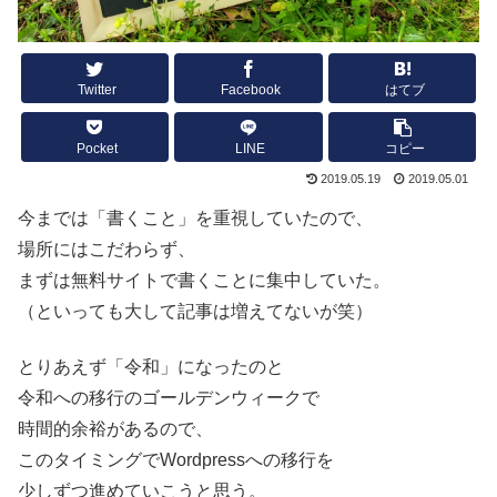
Twitter
Facebook
はてブ
Pocket
LINE
コピー
2019.05.19
2019.05.01
今までは「書くこと」を重視していたので、
場所にはこだわらず、
まずは無料サイトで書くことに集中していた。
（といっても大して記事は増えてないが笑）
とりあえず「令和」になったのと
令和への移行のゴールデンウィークで
時間的余裕があるので、
このタイミングでWordpressへの移行を
少しずつ進めていこうと思う。