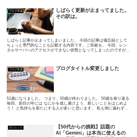
しばらく更新が止まってました。
ブログ作成
その訳は。
しばらく記事が止まってしまいました。 今回の記事は備忘録として
ちょっと専門的なことも記載する内容です。ご容赦を。 今回、レン
タルサーバへのアクセスができない状態となってしまったのですが、
原因は、googleサーチコンソールの設定でした。...
ブログタイトル変更しました
ブログ作成
51歳になりました。 つまり、50歳が終わりました。 50歳を振り返る
毎回、節目の年には なにかを成し遂げよう、新しいことをはじめよ
う！ と気持ちを新たにする人が多いと思います。 私も例に漏れず、
同じパターンな人間。 ・50歳だ...
【50代からの挑戦】話題の
ガジェット
AI「Gemini」は本当に使えるの