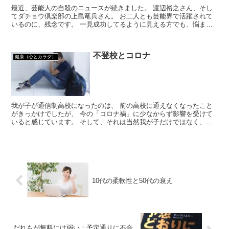
最近、芸能人の自殺のニュースが続きました。 渡辺裕之さん、そし
てダチョウ倶楽部の上島竜兵さん。 お二人とも芸能界で活躍されて
いるのに、残念です。 一見成功してるように見える方でも、悩まれ
ていたんですね。 お二人とも60代。 自殺者...
不登校とコロナ
健康（心とカラダ）
我が子が通信制高校になったのは、 前の高校に通えなくなったこと
がきっかけでしたが、 今の「コロナ禍」に少なからず影響を受けて
いると感じています。 そして、それは当然我が子だけではなく、本
当に多くの子供達が 同じように心に辛さを感じて...
10代の柔軟性と50代の衰え
だれもが無料には弱い：予定通りに不合