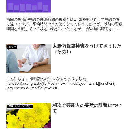
前回の投稿が先週の睡眠時間の投稿とは… 気を取り直して先週の振
り返りですが、平均時間はまた短くなってしまったけど、以前の睡眠
時間と比較していてひとつ気がついたことが。 深い睡眠時間は、今
までよりも30分程度長くなってました。 ...
大腸内視鏡検査をうけてきました
カラダ
（その1）
こんにちは。 最近読んだこんな本がありました。
(function(b,c,f,g,a,d,e){b.MoshimoAffiliateObject=a;b=b||function()
{arguments.currentScript=c.cu...
相次ぐ芸能人の突然の訃報につい
健康（心とカラダ）
て