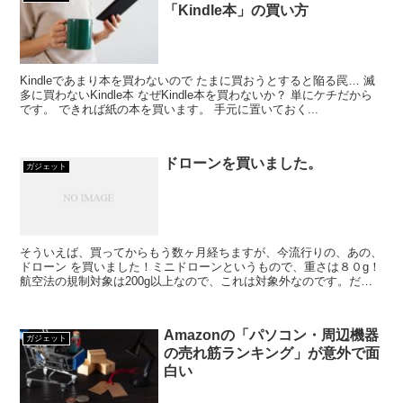
「Kindle本」の買い方
Kindleであまり本を買わないので たまに買おうとすると陥る罠… 滅
多に買わないKindle本 なぜKindle本を買わないか？ 単にケチだから
です。 できれば紙の本を買います。 手元に置いておく...
ドローンを買いました。
ガジェット
そういえば、買ってからもう数ヶ月経ちますが、今流行りの、あの、
ドローン を買いました！ミニドローンというもので、重さは８０g！
航空法の規制対象は200g以上なので、これは対象外なのです。だか
らといってどこでも飛ばしていいわけではないので、住...
Amazonの「パソコン・周辺機器
ガジェット
の売れ筋ランキング」が意外で面
白い