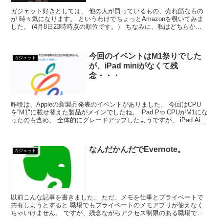
ガジェット好きとしては、 他の人が買っているもの、売れ筋なもの
が 時々気になります。 というわけでちょっとAmazonを覗いてみま
した。 (4月8日23時時点の順位です。） ちなみに、私はどちらかと
いうと楽天で買いたい派。 楽天...
今回のイベントはM1祭りでした
ガジェット
が、iPad miniがなくて残
念・・・
昨晩は、Appleの新製品発表のイベントがありました。 今回はCPU
を”M1"に載せ替えた製品がメインでしたね。 iPad Pro CPUがM1にな
ったのも含め、 全体的にグレードアップしたようですが、 iPad Air
につい...
なんだかんだでEvernote。
ガジェット
以前こんな記事を書きました。 ただ、メモを仕事とプライベートで
共有しようとすると 職場でもプライベートのメモアプリが使えなく
ちゃいけません。 ですが、残念ながらアクセス制限のある職場で