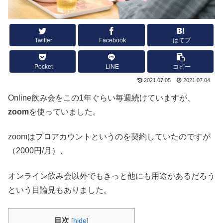
Twitter
Facebook
はてブ
Pocket
LINE
コピー
2021.07.05
2021.07.04
Online飲み会をこの1年ぐらい毎週続けていますが、
zoom
を使っていました。
zoomはプロアカウントというのを契約していたのですが
（2000円/月）、
オンライン飲み会以外でもきっと他にも用途があるだろう
という目論見もありました。
目次
[
hide
]